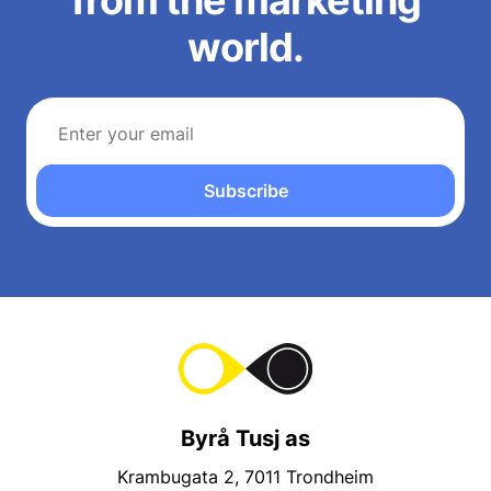
world.
Subscribe
Byrå Tusj as
Krambugata 2, 7011 Trondheim