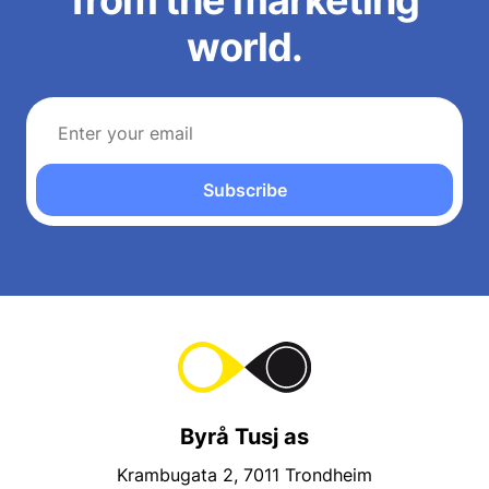
world.
Subscribe
Byrå Tusj as
Krambugata 2, 7011 Trondheim