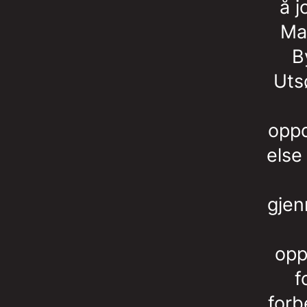
å 
Ma
B
Uts
oppd
else
gjen
opp
f
forb