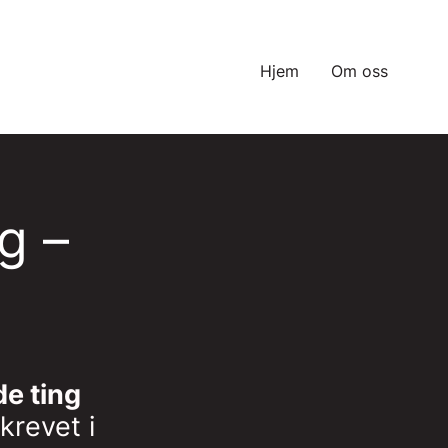
Hjem
Om oss
g –
de ting
krevet i