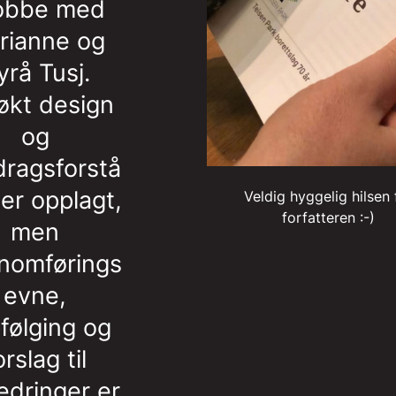
jobbe med
rianne og
yrå Tusj.
økt design
og
ragsforstå
 er opplagt,
Veldig hyggelig hilsen 
forfatteren :-)
men
nomførings
evne,
følging og
orslag til
edringer er