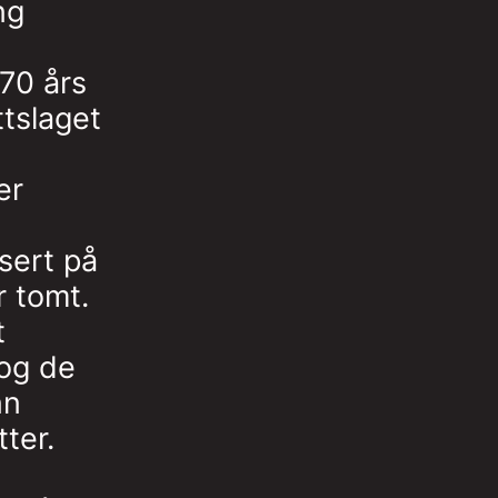
ng
 70 års
ttslaget
er
sert på
r tomt.
t
 og de
nn
tter.