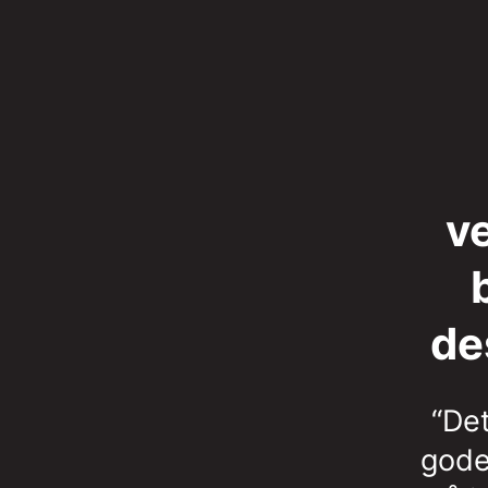
v
de
“De
gode